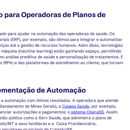
 para Operadoras de Planos de
cado para ajudar na automação das operadoras de saúde. Os
ais (ERP), por exemplo, são ótimos para integrar e automatizar
anças até a gestão de recursos humanos. Além disso, tecnologias
 de máquina (machine learning) estão ganhando espaço, permitindo
 análise preditiva de saúde e personalização de tratamentos. E
 (RPA) e das plataformas de atendimento ao cliente, que tornam
lementação de Automação
 a automação com ótimos resultados. A operadora que atende
 Saneamento de Minas Gerais), a
Copass Saúde
, por exemplo,
enciar autorizações e pagamentos: o
sistema OperaSS
. Assim
tão pública como a Serv Saúde, que administra o plano de
lis/MT e seus familiares e a Caixa Previdenciária,
 servidores municipais de Cubatão/SP.