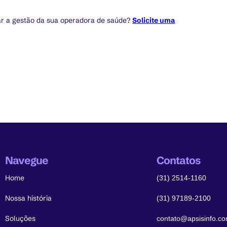
r a gestão da sua operadora de saúde?
Solicite uma
Navegue
Contatos
Home
(31) 2514-1160
Nossa história
(31) 97189-2100
Soluções
contato@apsisinfo.co