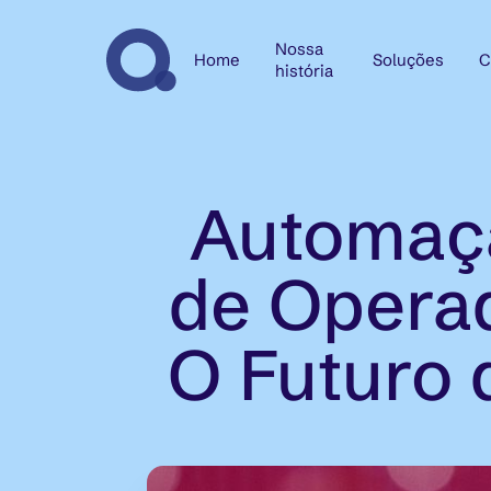
Nossa
Home
Soluções
C
história
Automaçã
de Operad
O Futuro 