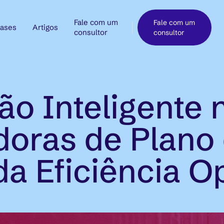
Fale com um
Fale com um
ases
Artigos
consultor
consultor
o Inteligente 
oras de Plano
da Eficiência O