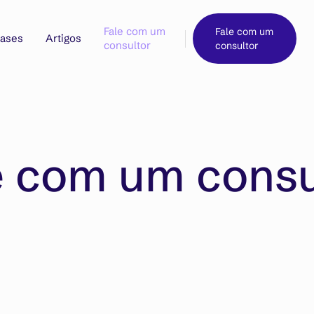
Fale com um
Fale com um
ases
Artigos
consultor
consultor
e com um consu