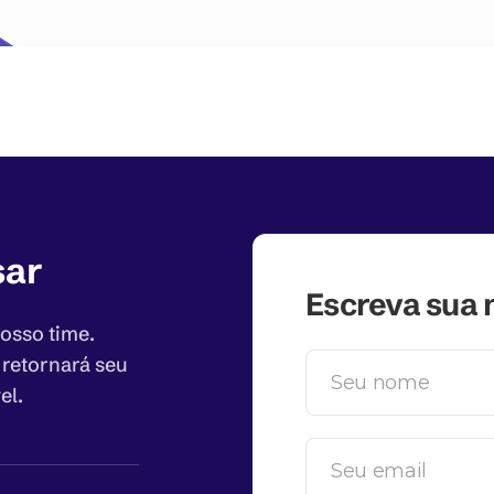
sar
Escreva sua
osso time.
 retornará seu
el.