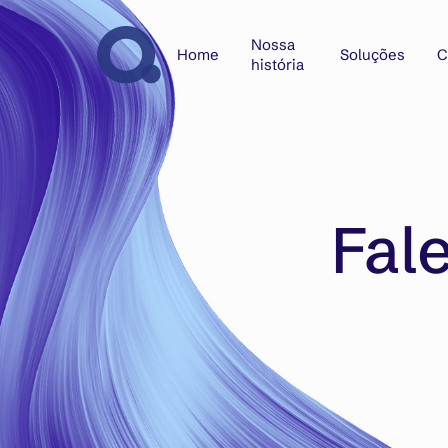
Nossa
Home
Soluções
C
história
Fal